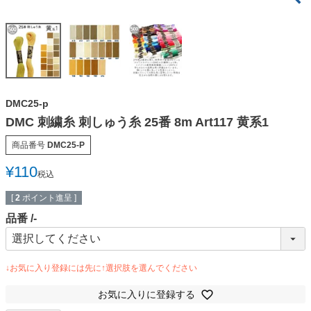
DMC25-p
DMC 刺繍糸 刺しゅう糸 25番 8m Art117 黄系1
商品番号
DMC25-P
¥
110
税込
[
2
ポイント進呈 ]
品番
-
お気に入りに登録する