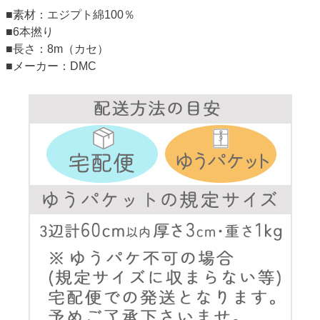
■素材：エジプト綿100％
■6本撚り
■長さ：8m（カセ）
■メーカー：DMC