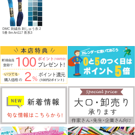
DMC 刺繍糸 刺しゅう糸 2
5番 8m Art117 青系3