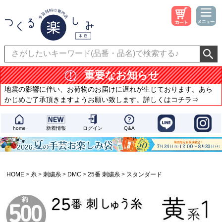
重要なお知らせ
地震の影響に伴い、お荷物のお届けに遅れが生じております。あら
かじめご了承頂きますようお願い致します。詳しくはコチラ⇒
home
新着情報
ログイン
Q&A
HOME
糸
刺繍糸
DMC
25番 刺繍糸
スタンダード