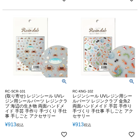
RC-SCR-101
RC-KNG-102
(取り寄せ) レジンシール UVレ
レジンシール UVレジン用シー
ジン用シールパーツ レジンクラ
ルパーツ レジンクラブ 金魚2
ブ 海辺の生き物 両面ハンドメ
両面ハンドメイド 手芸 手作り
イド 手芸 手作り 手づくり 手仕
手づくり 手仕事 手しごと アク
事 手しごと アクセサリー
セサリー
¥
913
¥
913
税込
税込