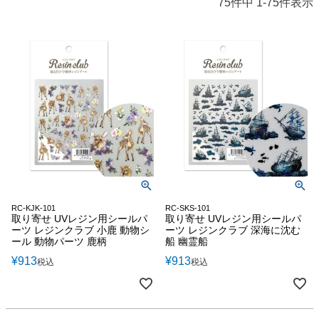
75
件中
1
-
75
件表示
RC-KJK-101
RC-SKS-101
取り寄せ UVレジン用シールパ
取り寄せ UVレジン用シールパ
ーツ レジンクラブ 小鹿 動物シ
ーツ レジンクラブ 深海に沈む
ール 動物パーツ 鹿柄
船 幽霊船
¥
913
¥
913
税込
税込