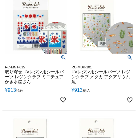
RC-MNT-015
RC-MDK-101
取り寄せ UVレジン用シールパ
UVレジン用シールパーツ レジ
ーツ レジンクラブ ミニチュア
ンクラブ メダカ アクアリウム
かき氷屋さん
魚
¥
913
¥
913
税込
税込