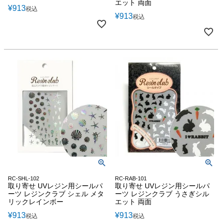
エット 両面
¥
913
税込
¥
913
税込
RC-SHL-102
RC-RAB-101
取り寄せ UVレジン用シールパ
取り寄せ UVレジン用シールパ
ーツ レジンクラブ シェル メタ
ーツ レジンクラブ うさぎシル
リックレインボー
エット 両面
¥
913
¥
913
税込
税込