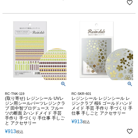
RC-TNK-119
RC-SKR-601
(取り寄せ) レジンシール UVレ
レジンシール レジンシール レ
ジン用シールパーツレジンクラ
ジンクラブ 桜6 ゴールドハンド
ブ 田中智プロデュース フルー
メイド 手芸 手作り 手づくり 手
ツの断面 2ハンドメイド 手芸
仕事 手しごと アクセサリー
手作り 手づくり 手仕事 手しご
¥
913
税込
と アクセサリー
¥
913
税込