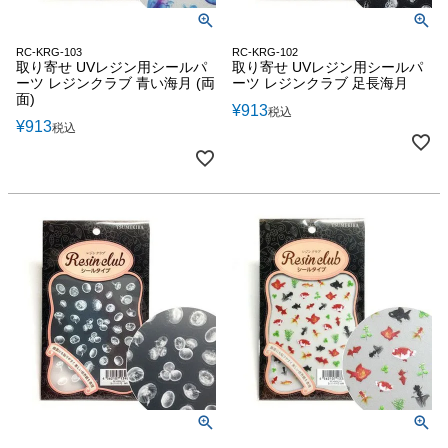
RC-KRG-103
RC-KRG-102
取り寄せ UVレジン用シールパ
取り寄せ UVレジン用シールパ
ーツ レジンクラブ 青い海月 (両
ーツ レジンクラブ 足長海月
面)
¥
913
税込
¥
913
税込