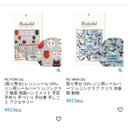
RC-FOM-101
RC-WHA-101
(取り寄せ) レジンシール UVレ
取り寄せ UVレジン用シールパ
ジン用シールパーツ レジンクラ
ーツ レジンクラブ クジラ 水族
ブ 狐面 両面ハンドメイド 手芸
館 動物
手作り 手づくり 手仕事 手しご
¥
913
税込
と アクセサリー
¥
913
税込