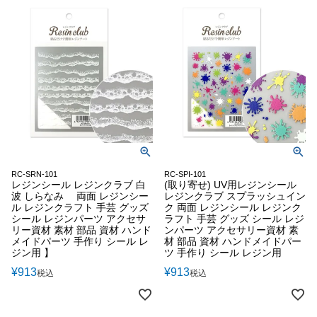
RC-SRN-101
RC-SPI-101
レジンシール レジンクラブ 白
(取り寄せ) UV用レジンシール
波 しらなみ 両面 レジンシー
レジンクラブ スプラッシュイン
ル レジンクラフト 手芸 グッズ
ク 両面 レジンシール レジンク
シール レジンパーツ アクセサ
ラフト 手芸 グッズ シール レジ
リー資材 素材 部品 資材 ハンド
ンパーツ アクセサリー資材 素
メイドパーツ 手作り シール レ
材 部品 資材 ハンドメイドパー
ジン用 】
ツ 手作り シール レジン用
¥
913
¥
913
税込
税込