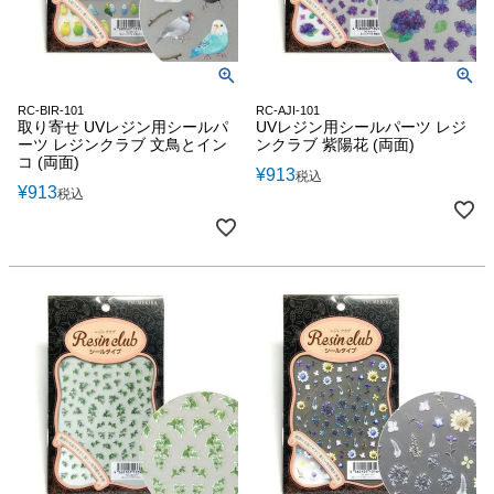
RC-BIR-101
RC-AJI-101
取り寄せ UVレジン用シールパ
UVレジン用シールパーツ レジ
ーツ レジンクラブ 文鳥とイン
ンクラブ 紫陽花 (両面)
コ (両面)
¥
913
税込
¥
913
税込