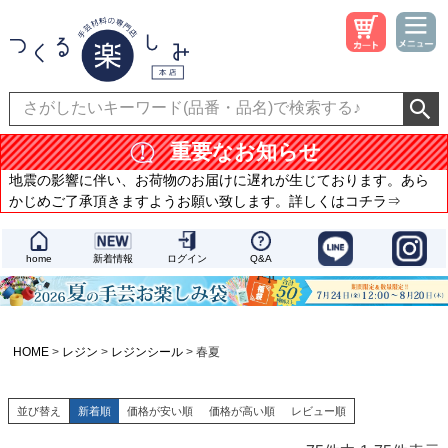
重要なお知らせ
地震の影響に伴い、お荷物のお届けに遅れが生じております。あら
かじめご了承頂きますようお願い致します。詳しくはコチラ⇒
home
新着情報
ログイン
Q&A
HOME
レジン
レジンシール
春夏
並び替え
新着順
価格が安い順
価格が高い順
レビュー順