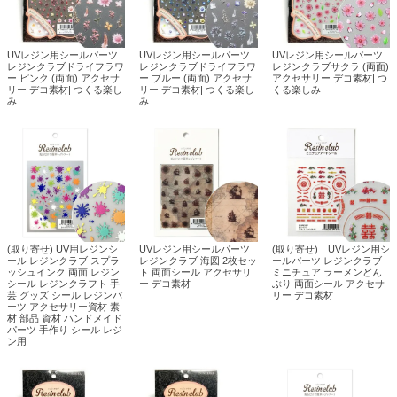
UVレジン用シールパーツ
UVレジン用シールパーツ
UVレジン用シールパーツ
レジンクラブドライフラワ
レジンクラブドライフラワ
レジンクラブサクラ (両面)
ー ピンク (両面) アクセサ
ー ブルー (両面) アクセサ
アクセサリー デコ素材| つ
リー デコ素材| つくる楽し
リー デコ素材| つくる楽し
くる楽しみ
み
み
(取り寄せ) UV用レジンシ
UVレジン用シールパーツ
(取り寄せ) UVレジン用シ
ール レジンクラブ スプラ
レジンクラブ 海図 2枚セッ
ールパーツ レジンクラブ
ッシュインク 両面 レジン
ト 両面シール アクセサリ
ミニチュア ラーメンどん
シール レジンクラフト 手
ー デコ素材
ぶり 両面シール アクセサ
芸 グッズ シール レジンパ
リー デコ素材
ーツ アクセサリー資材 素
材 部品 資材 ハンドメイド
パーツ 手作り シール レジ
ン用