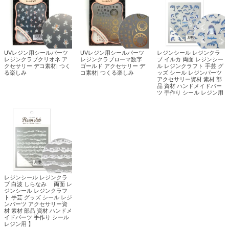
UVレジン用シールパーツ
UVレジン用シールパーツ
レジンシール レジンクラ
レジンクラブクリオネ ア
レジンクラブローマ数字
ブ イルカ 両面 レジンシー
クセサリー デコ素材| つく
ゴールド アクセサリー デ
ル レジンクラフト 手芸 グ
る楽しみ
コ素材| つくる楽しみ
ッズ シール レジンパーツ
アクセサリー資材 素材 部
品 資材 ハンドメイドパー
ツ 手作り シール レジン用
レジンシール レジンクラ
ブ 白波 しらなみ 両面 レ
ジンシール レジンクラフ
ト 手芸 グッズ シール レジ
ンパーツ アクセサリー資
材 素材 部品 資材 ハンドメ
イドパーツ 手作り シール
レジン用 】