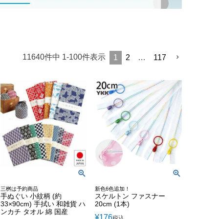
11640
件中
1
-
100
件表示
1
2
…
117
三桝は予約商品
新色6色追加！
手ぬぐい 小紋柄 (約
スケルトン ファスナー
33×90cm) 手拭い 和雑貨 ハ
20cm (1本)
ンカチ タオル 綿 国産
¥
176
税込