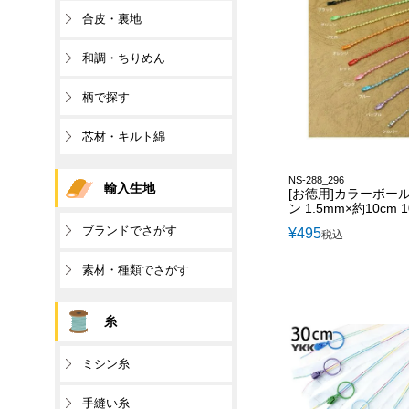
合皮・裏地
和調・ちりめん
柄で探す
芯材・キルト綿
NS-288_296
輸入生地
[お徳用]カラーボー
ン 1.5mm×約10cm 
ブランドでさがす
¥
495
税込
素材・種類でさがす
糸
ミシン糸
手縫い糸