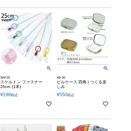
SKF25
A8-30
スケルトン ファスナー
ピルケース 四角 | つくる楽
25cm (1本)
しみ
¥
198
¥
550
税込
税込