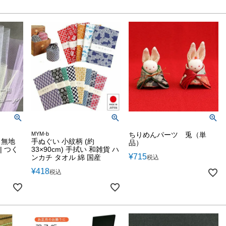
MYM-b
ちりめんパーツ 兎（単
 無地
手ぬぐい 小紋柄 (約
品）
| つく
33×90cm) 手拭い 和雑貨 ハ
¥
715
ンカチ タオル 綿 国産
税込
¥
418
税込