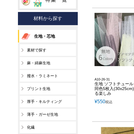
材料から探す
生地・芯地
素材で探す
麻・綿麻生地
撥水・ラミネート
A10-26-31
生地 ソフトチュール
同色5枚入(30x25cm)
プリント生地
る楽しみ
¥
550
厚手・キルティング
税込
薄手・ガーゼ生地
化繊