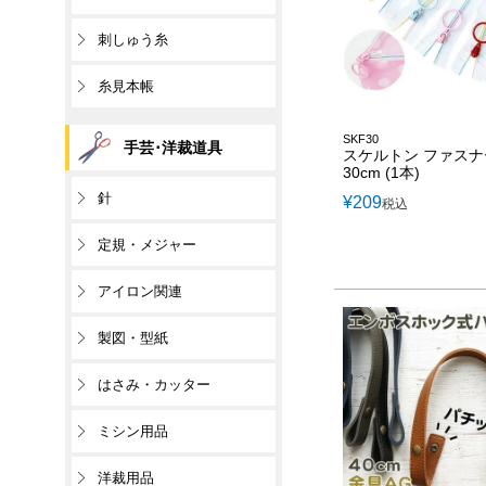
刺しゅう糸
糸見本帳
SKF30
手芸･洋裁道具
スケルトン ファスナ
30cm (1本)
針
¥
209
税込
定規・メジャー
アイロン関連
製図・型紙
はさみ・カッター
ミシン用品
洋裁用品