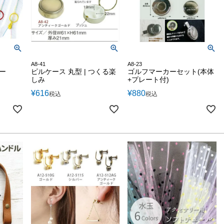
A8-41
A8-23
ー
ピルケース 丸型 | つくる楽
ゴルフマーカーセット(本体
しみ
+プレート付)
¥
616
¥
880
税込
税込