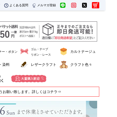
ド
よくある質問
メルマガ登録
ゴム・テープ
カルトナージュ
ナー・ボタン
リボン・レース
・染料
レザークラフト
クラフト色々
うお願い致します。詳しくはコチラ⇒