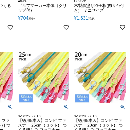
A8-24
CC-1291
 つくる
ゴルフマーカー本体（クリ
木製黒塗り羽子板(飾り台付
ップ付）
き) ミニサイズ
¥
704
¥
1,631
税込
税込
3VSC25-5SET-2
3VSC20-5SET-2
 ファ
【徳用5本入】コンビ ファ
【徳用5本入】コンビ ファ
 | つ
スナー 25cm（セット) | つ
スナー 20cm（セット) | つ
ー
くる楽しみ ファスナー
くる楽しみ ファスナー