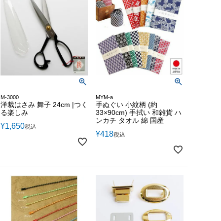
M-3000
MYM-a
洋裁はさみ 舞子 24cm |つく
手ぬぐい 小紋柄 (約
る楽しみ
33×90cm) 手拭い 和雑貨 ハ
ンカチ タオル 綿 国産
¥
1,650
税込
¥
418
税込