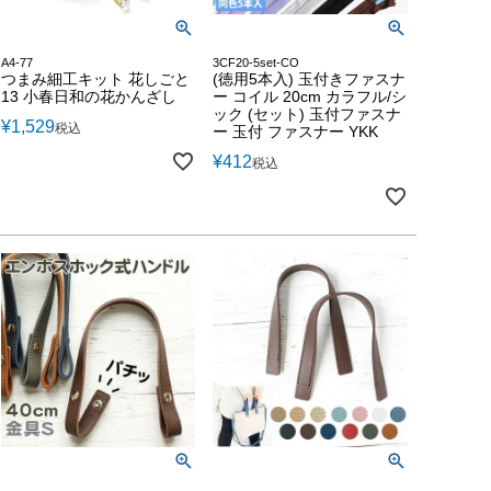
A4-77
3CF20-5set-CO
つまみ細工キット 花しごと
(徳用5本入) 玉付きファスナ
13 小春日和の花かんざし
ー コイル 20cm カラフル/シ
ック (セット) 玉付ファスナ
¥
1,529
税込
ー 玉付 ファスナー YKK
¥
412
税込