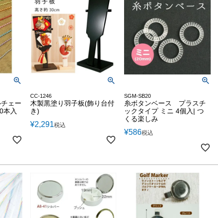
CC-1246
SGM-SB20
ルチェー
木製黒塗り羽子板(飾り台付
糸ボタンベース プラスチ
10本入
き)
ックタイプ ミニ 4個入| つ
くる楽しみ
¥
2,291
税込
¥
586
税込