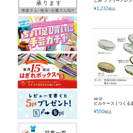
しみ フラワーアレン
¥
1,232
税込
A8-32
ピルケース | つくる
¥
550
税込