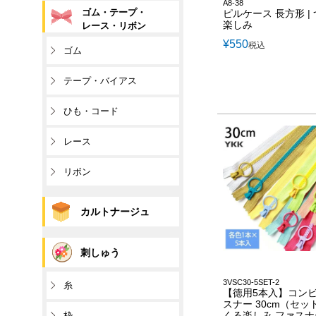
A8-38
ゴム・テープ・
ピルケース 長方形 |
楽しみ
レース・リボン
¥
550
税込
ゴム
テープ・バイアス
ひも・コード
レース
リボン
カルトナージュ
刺しゅう
3VSC30-5SET-2
糸
【徳用5本入】コンビ
スナー 30cm（セット)
くる楽しみ ファスナ
枠