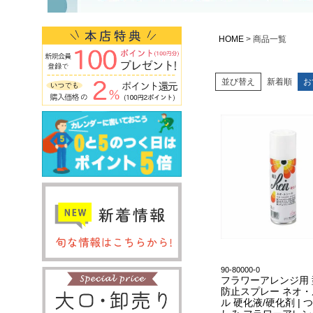
HOME
商品一覧
並び替え
新着順
お
90-80000-0
フラワーアレンジ用
防止スプレー ネオ
ル 硬化液/硬化剤 | 