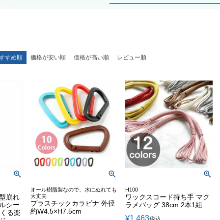
すすめ順
価格が安い順
価格が高い順
レビュー順
オール樹脂製なので、水にぬれても
H100
 型崩れ
大丈夫
ワックスコード持ち手 マク
プラスチックカラビナ 外径
・ルシー
ラメバッグ 38cm 2本1組
約W4.5×H7.5cm
つくる楽
¥
1,463
税込