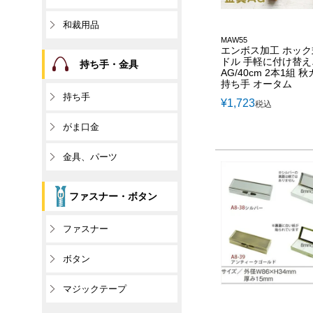
和裁用品
MAW55
エンボス加工 ホック
ドル 手軽に付け替え
持ち手・金具
AG/40cm 2本1組 
持ち手 オータム
持ち手
¥
1,723
税込
がま口金
金具、パーツ
ファスナー・ボタン
ファスナー
ボタン
マジックテープ