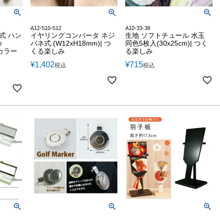
A12-510-512
A10-33-38
式 ハン
イヤリングコンバータ ネジ
生地 ソフトチュール 水玉
♪
バネ式 (W12xH18mm)| つ
同色5枚入(30x25cm)| つく
秋カラー
くる楽しみ
る楽しみ
¥
1,402
¥
715
税込
税込