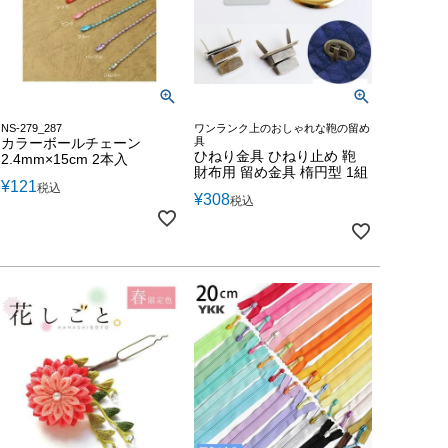
NS-279_287
ワンランク上のおしゃれな鞄の留め
カラーボールチェーン
具
ひねり金具 ひねり止め 鞄
2.4mm×15cm 2本入
財布用 留め金具 楕円型 1組
¥
121
税込
¥
308
税込