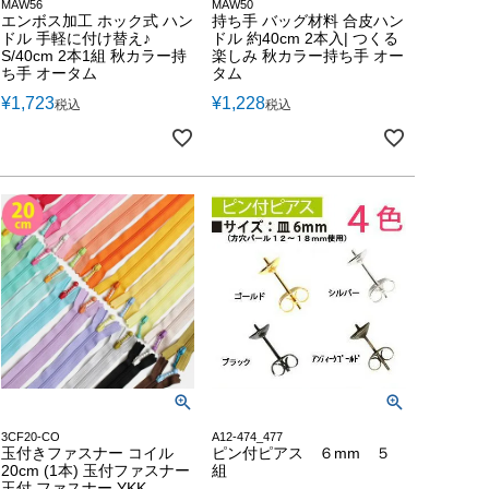
MAW56
MAW50
エンボス加工 ホック式 ハン
持ち手 バッグ材料 合皮ハン
ドル 手軽に付け替え♪
ドル 約40cm 2本入| つくる
S/40cm 2本1組 秋カラー持
楽しみ 秋カラー持ち手 オー
ち手 オータム
タム
¥
1,723
¥
1,228
税込
税込
3CF20-CO
A12-474_477
玉付きファスナー コイル
ピン付ピアス ６mm ５
20cm (1本) 玉付ファスナー
組
玉付 ファスナー YKK