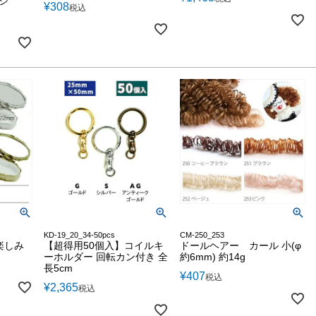
ジ
¥
308
税込
KD-19_20_34-50pcs
CM-250_253
楽しみ
【超得用50個入】コイルキ
ドールヘアー カール 小(φ
ーホルダー 回転カン付き 全
約6mm) 約14g
長5cm
¥
407
税込
¥
2,365
税込