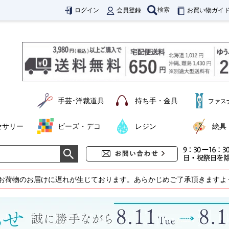
検索
ログイン
会員登録
お買い物ガイ
手芸･洋裁道具
持ち手・金具
ファス
セサリー
ビーズ・デコ
レジン
絵具
お荷物のお届けに遅れが生じております。あらかじめご了承頂きますよ