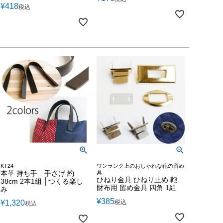
¥
418
税込
KT24
ワンランク上のおしゃれな鞄の留め
本革 持ち手 手さげ 約
具
ひねり金具 ひねり止め 鞄
38cm 2本1組 │つくる楽し
財布用 留め金具 四角 1組
み
¥
385
¥
1,320
税込
税込