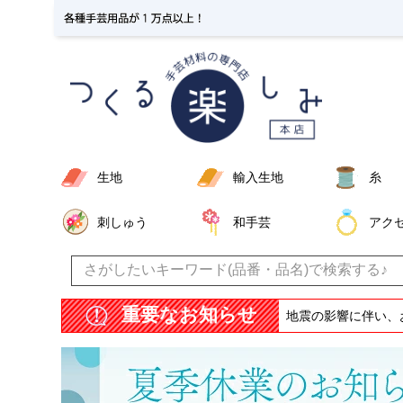
生地
輸入生地
糸
刺しゅう
和手芸
アク
重要なお知らせ
地震の影響に伴い、