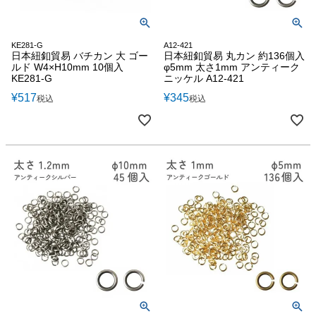
KE281-G
A12-421
日本紐釦貿易 バチカン 大 ゴー
日本紐釦貿易 丸カン 約136個入
ルド W4×H10mm 10個入
φ5mm 太さ1mm アンティーク
KE281-G
ニッケル A12-421
¥
517
¥
345
税込
税込