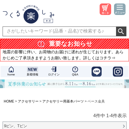
重要なお知らせ
地震の影響に伴い、お荷物のお届けに遅れが生じております。あら
かじめご了承頂きますようお願い致します。詳しくはコチラ⇒
home
新着情報
ログイン
Q&A
HOME
アクセサリー
アクセサリー用基本パーツ
ベース金具
4
件中
1
-
4
件表示
9ピン、Tピン