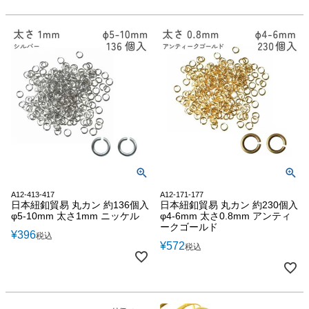
A12-413-417
A12-171-177
日本紐釦貿易 丸カン 約136個入
日本紐釦貿易 丸カン 約230個入
φ5-10mm 太さ1mm ニッケル
φ4-6mm 太さ0.8mm アンティ
ークゴールド
¥
396
税込
¥
572
税込