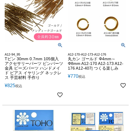
A12-94_95
A12-170-A12-173-A12-176
Tピン 30mm 0.7mm 105個入
丸カン ゴールド Φ4mm～
アクセサリーパーツ ピンパーツ
Φ8mm A12-170 A12-173 A12-
金具 ビーズパーツ ハンドメイ
176 A12-407| つくる楽しみ
ド ピアス イヤリング ネックレ
¥
770
税込
ス 手芸材料 手作り
¥
825
税込