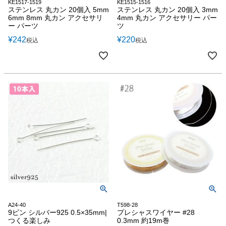
KE1517-1519
KE1515-1516
ステンレス 丸カン 20個入 5mm
ステンレス 丸カン 20個入 3mm
6mm 8mm 丸カン アクセサリ
4mm 丸カン アクセサリー パー
ー パーツ
ツ
¥
242
¥
220
税込
税込
A24-40
T598-28
9ピン シルバー925 0.5×35mm|
プレシャスワイヤー #28
つくる楽しみ
0.3mm 約19m巻