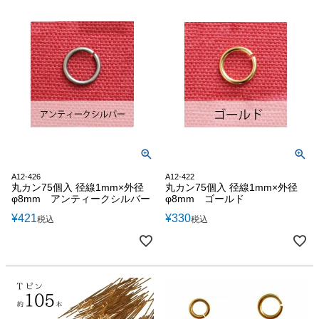
A12-426
A12-422
丸カン75個入 径線1mm×外径
丸カン75個入 径線1mm×外径
φ8mm アンティークシルバー
φ8mm ゴールド
¥
421
¥
330
税込
税込