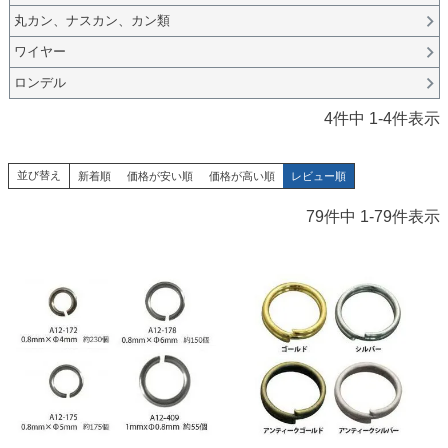
丸カン、ナスカン、カン類
ワイヤー
ロンデル
4
件中
1
-
4
件表示
並び替え
新着順
価格が安い順
価格が高い順
レビュー順
79
件中
1
-
79
件表示