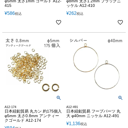
φ5mm 太さ1mm ゴールド A12-
φ8mm 太さ1.2mm ブラックニ
415
ッケル A12-410
¥
586
¥
262
税込
税込
A12-174
A12-491
日本紐釦貿易 丸カン 約175個入
日本紐釦貿易 フープパーツ 丸
φ5mm 太さ0.8mm アンティー
大 φ40mm ニッケル A12-491
クゴールド A12-174
¥
1,136
税込