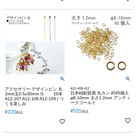
アクセサリー デザインピン 丸
A12-408-412
日本紐釦貿易 丸カン 約45個入
2mm玉0.5x30mm G 10本
φ8-10mm 太さ1.2mm アンティ
A12-107 A12-108 A12-109 | つ
ークゴールド
くる楽しみ
¥
531
¥
220
税込
税込