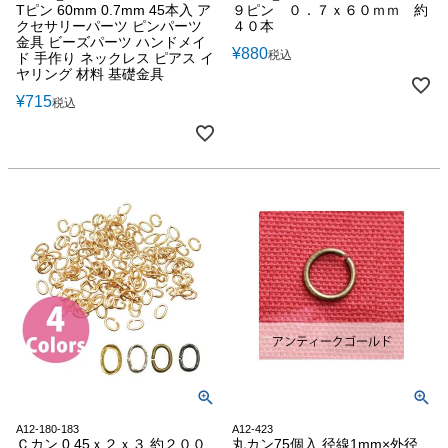
Tピン 60mm 0.7mm 45本入 ア
９ピン ０．７ｘ６０ｍｍ 約
クセサリーパーツ ピンパーツ
４０本
金具 ビーズパーツ ハンドメイ
¥
880
税込
ド 手作り ネックレス ピアス イ
ヤリング 材料 基礎金具
¥
715
税込
A12-180-183
A12-423
Ｃカン 0.45ｘ２ｘ３ 約２００
丸カン75個入 径線1mm×外径