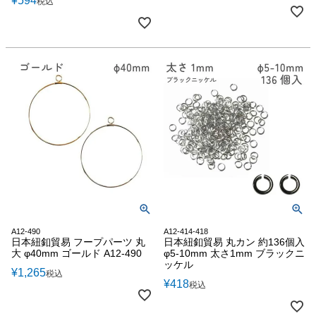
¥
594
税込
A12-490
A12-414-418
日本紐釦貿易 フープパーツ 丸
日本紐釦貿易 丸カン 約136個入
大 φ40mm ゴールド A12-490
φ5-10mm 太さ1mm ブラックニ
ッケル
¥
1,265
税込
¥
418
税込