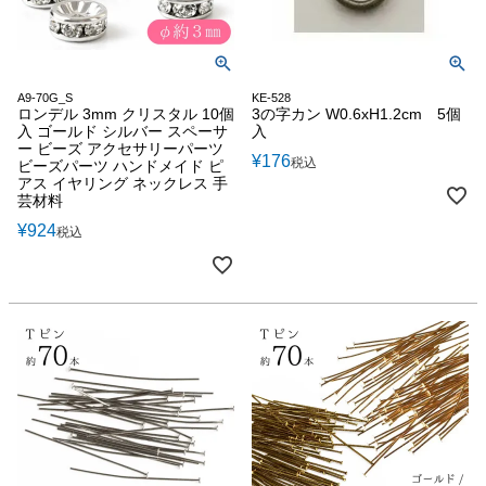
A9-70G_S
KE-528
ロンデル 3mm クリスタル 10個
3の字カン W0.6xH1.2cm 5個
入 ゴールド シルバー スペーサ
入
ー ビーズ アクセサリーパーツ
¥
176
税込
ビーズパーツ ハンドメイド ピ
アス イヤリング ネックレス 手
芸材料
¥
924
税込