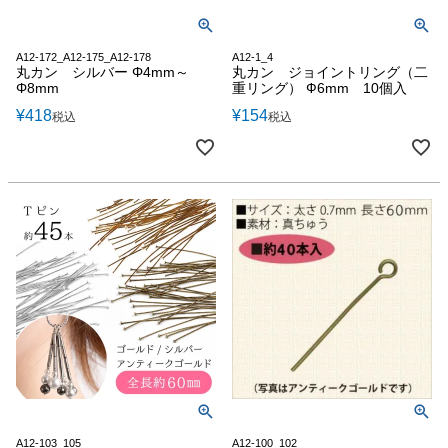
A12-172_A12-175_A12-178
A12-1_4
丸カン シルバー Φ4mm～
丸カン ジョイントリング（二
Φ8mm
重リング） Ф6mm 10個入
¥
418
¥
154
税込
税込
A12-103_105
A12-100_102