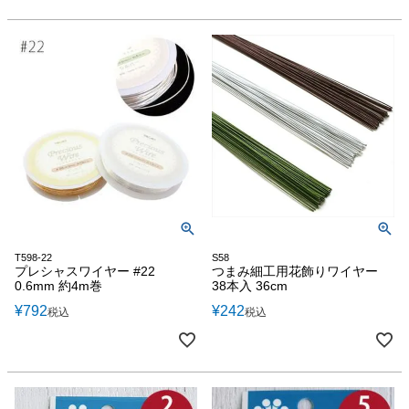
T598-22
S58
プレシャスワイヤー #22
つまみ細工用花飾りワイヤー
0.6mm 約4m巻
38本入 36cm
¥
792
¥
242
税込
税込