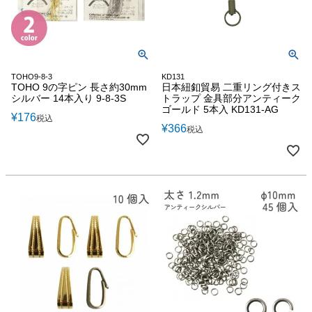
TOHO9-8-3
KD131
TOHO 9の字ピン 長さ約30mm
日本紐釦貿易 二重リング付きス
シルバー 14本入り 9-8-3S
トラップ 金具部分アンティーク
ゴールド 5本入 KD131-AG
¥
176
税込
¥
366
税込