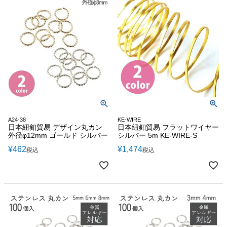
A24-38
KE-WIRE
日本紐釦貿易 デザイン丸カン
日本紐釦貿易 フラットワイヤー
外径φ12mm ゴールド シルバー
シルバー 5m KE-WIRE-S
¥
462
¥
1,474
税込
税込