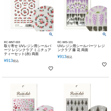
RC-MNT-003
RC-WIS-101
取り寄せ UVレジン用シールパ
UVレジン用シールパーツ レジ
ーツ レジンクラブ ミニチュア
ンクラブ 藤 花 両面
ティーセット(赤) 両面
¥
913
税込
¥
913
税込