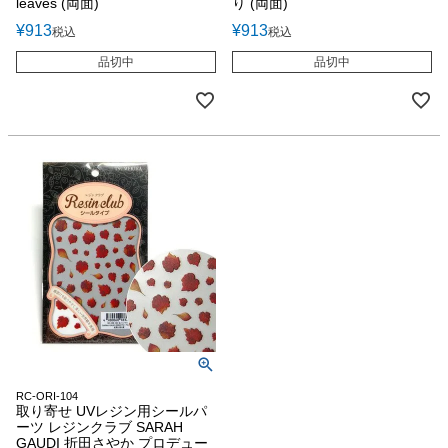
leaves (両面)
り (両面)
¥
913
¥
913
税込
税込
品切中
品切中
RC-ORI-104
取り寄せ UVレジン用シールパ
ーツ レジンクラブ SARAH
GAUDI 折田さやか プロデュー