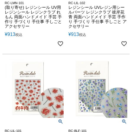
RC-LMN-101
RC-LIL-102
(取り寄せ) レジンシール UV用
レジンシール UVレジン用シー
レジンシール レジンクラブ れ
ルパーツ レジンクラブ 彼岸花
もん 両面ハンドメイド 手芸 手
青 両面ハンドメイド 手芸 手作
作り 手づくり 手仕事 手しごと
り 手づくり 手仕事 手しごと ア
アクセサリー
クセサリー
¥
913
¥
913
税込
税込
RC-LIL-101
RC-BLF-101