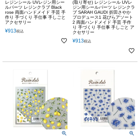
レジンシール UVレジン用シー
(取り寄せ) レジンシール UVレ
ルパーツ レジンクラブ Black
ジン用シールパーツ レジンクラ
rose 両面ハンドメイド 手芸 手
ブ SARAH GAUDI 折田さやか
作り 手づくり 手仕事 手しごと
プロデュース1 花びらアソート
アクセサリー
2 両面ハンドメイド 手芸 手作
り 手づくり 手仕事 手しごと ア
¥
913
税込
クセサリー
¥
913
税込