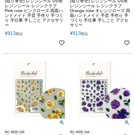
(取り寄せ) レジンシール UV用
(取り寄せ) レジンシール UV用
レジンシール レジンクラブ
レジンシール レジンクラブ
Pink rose ピンクローズ 両面ハ
Orange rose オレンジローズ 両
ンドメイド 手芸 手作り 手づく
面ハンドメイド 手芸 手作り 手
り 手仕事 手しごと アクセサリ
づくり 手仕事 手しごと アクセ
ー
サリー
¥
913
¥
913
税込
税込
RC-RER-105
RC-RER-104