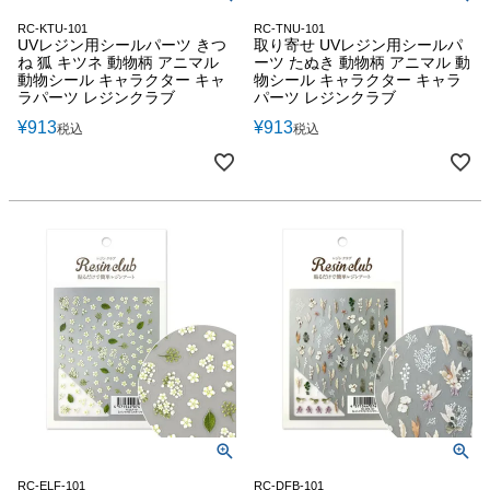
RC-KTU-101
RC-TNU-101
UVレジン用シールパーツ きつ
取り寄せ UVレジン用シールパ
ね 狐 キツネ 動物柄 アニマル
ーツ たぬき 動物柄 アニマル 動
動物シール キャラクター キャ
物シール キャラクター キャラ
ラパーツ レジンクラブ
パーツ レジンクラブ
¥
913
¥
913
税込
税込
RC-ELF-101
RC-DFB-101