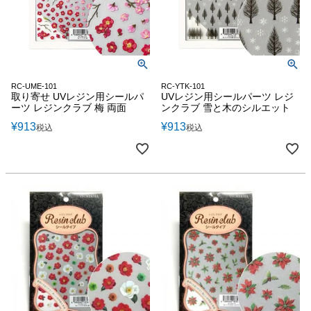
RC-UME-101
RC-YTK-101
取り寄せ UVレジン用シールパ
UVレジン用シールパーツ レジ
ーツ レジンクラブ 梅 両面
ンクラブ 雪と木のシルエット
¥
913
¥
913
税込
税込