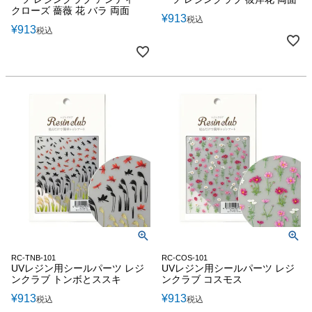
クローズ 薔薇 花 バラ 両面
¥
913
税込
¥
913
税込
RC-TNB-101
RC-COS-101
UVレジン用シールパーツ レジ
UVレジン用シールパーツ レジ
ンクラブ トンボとススキ
ンクラブ コスモス
¥
913
¥
913
税込
税込