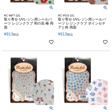
RC-WFT-101
RC-POS-101
取り寄せ UVレジン用シールパ
取り寄せ UVレジン用シールパ
ーツ レジンクラブ 和の花 椿 両
ーツ レジンクラブ ポインセチ
面
アと柊 両面
¥
913
¥
913
税込
税込