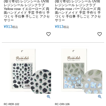
(取り寄せ) レジンシール UV用
(取り寄せ) レジンシール UV用
レジンシール レジンクラブ
レジンシール レジンクラブ
Yellow rose イエローローズ 両
Purple rose パープルローズ 両
面ハンドメイド 手芸 手作り 手
面ハンドメイド 手芸 手作り 手
づくり 手仕事 手しごと アクセ
づくり 手仕事 手しごと アクセ
サリー
サリー
¥
913
¥
913
税込
税込
RC-RER-102
RC-ORI-106