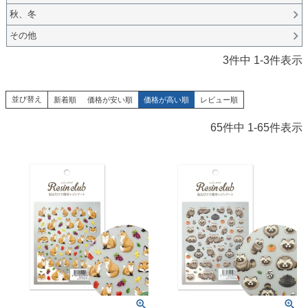
秋、冬
その他
3
件中
1
-
3
件表示
並び替え
新着順
価格が安い順
価格が高い順
レビュー順
65
件中
1
-
65
件表示