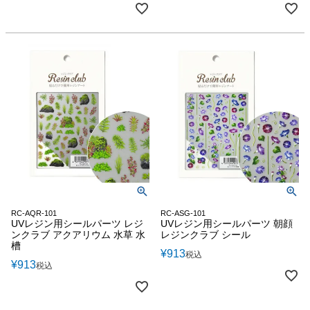
RC-AQR-101
RC-ASG-101
UVレジン用シールパーツ レジ
UVレジン用シールパーツ 朝顔
ンクラブ アクアリウム 水草 水
レジンクラブ シール
槽
¥
913
税込
¥
913
税込