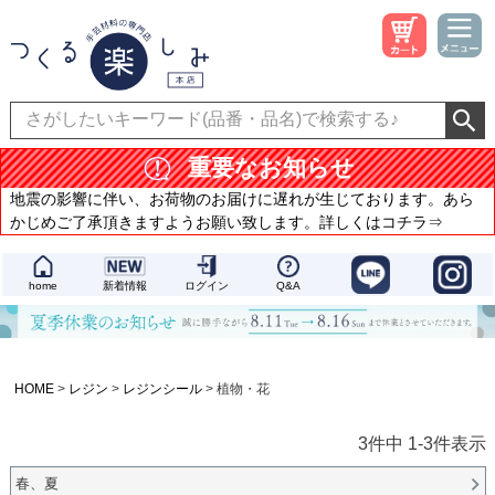
重要なお知らせ
地震の影響に伴い、お荷物のお届けに遅れが生じております。あら
かじめご了承頂きますようお願い致します。詳しくはコチラ⇒
home
新着情報
ログイン
Q&A
HOME
レジン
レジンシール
植物・花
3
件中
1
-
3
件表示
春、夏