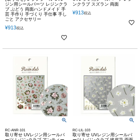
ジン用シールパーツ レジンクラ
ンクラブ スズラン 両面
ブ ぶどう 両面ハンドメイド 手
¥
913
税込
芸 手作り 手づくり 手仕事 手し
ごと アクセサリー
¥
913
税込
RC-ANR-101
RC-LIL-103
取り寄せ UVレジン用シールパ
取り寄せ UVレジン用シールパ
ーツ レジンクラブ アンティー
ーツ レジンクラブ 彼岸花 両面